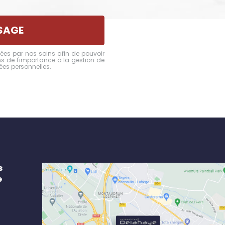
SAGE
ées par nos soins afin de pouvoir
 de l'importance à la gestion de
ées personnelles
.
s
e