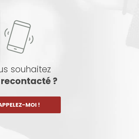
us souhaitez
 recontacté ?
APPELEZ-MOI !