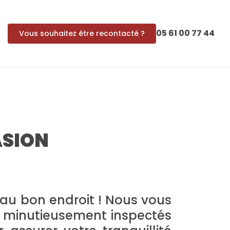
05 61 00 77 44
Vous souhaitez être recontacté ?
ASION
s au bon endroit ! Nous vous
s minutieusement inspectés