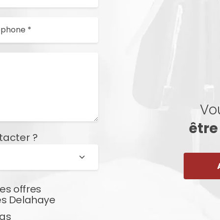
Vo
être
tacter ?
es offres
es Delahaye
pas